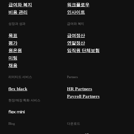
급여와 복지
워크플로우
비용 관리
인사이트
성장과 성과
급여와 복지
목표
급여정산
평가
연말정산
원온원
임직원 단체보험
미팅
채용
리미티드 서비스
Partners
flex black
HR Partners
Payroll Partners
현장/매장 특화 서비스
Blog
다운로드