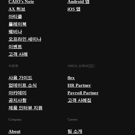
CAIO's Note
Android 앱
AX 허브
iOS 앱
아티클
플레이북
웨비나
오프라인 세미나
이벤트
고객 사례
서포트
서비스 소개서
사용 가이드
flex
업데이트 소식
HR Partner
아카데미
Payroll Partner
공지사항
고객 사례집
제품 인터뷰 지원
Company
Careers
About
팀 소개