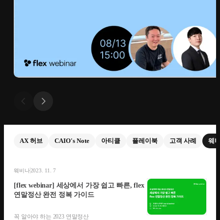
AX 허브
CAIO's Note
아티클
플레이북
고객 사례
웨
웨비나
2023. 11. 7
[flex webinar] 세상에서 가장 쉽고 빠른, flex
연말정산 완전 정복 가이드
꼭 알아야 하는 2023 연말정산