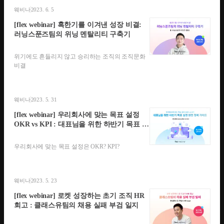
웨비나
2023. 6. 5
[flex webinar] 혹한기를 이겨낸 성장 비결:
러닝스푼즈팀의 위닝 멘탈리티 구축기
위기에도 흔들리지 않고 승리하는 조직의 조직문화
비결
웨비나
2023. 5. 31
[flex webinar] 우리회사에 맞는 목표 설정
OKR vs KPI : 대표님을 위한 하반기 목표 설
정 완전 정복 가이드
우리회사에 맞는 목표 설정은 OKR? KPI?
웨비나
2023. 5. 23
[flex webinar] 로켓 성장하는 초기 조직 HR
회고 : 클래스유팀의 채용 실패 부검 일지